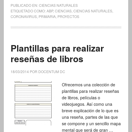
PUBLICADO EN:
CIENCIAS NATURALES
ETIQUETADO COMO:
ABP
,
CIENCIAS
,
CIENCIAS NATURALES
,
CORONAVIRUS
,
PRIMARIA
,
PROYECTOS
Plantillas para realizar
reseñas de libros
18/03/2014
POR
DOCENTUM DC
Ofrecemos una colección de
plantillas para realizar reseñas
de libros, películas o
videojuegos. Así como una
breve explicación de lo que es
una reseña, partes de las que
se compone y un sencillo mapa
mental que será de gran …