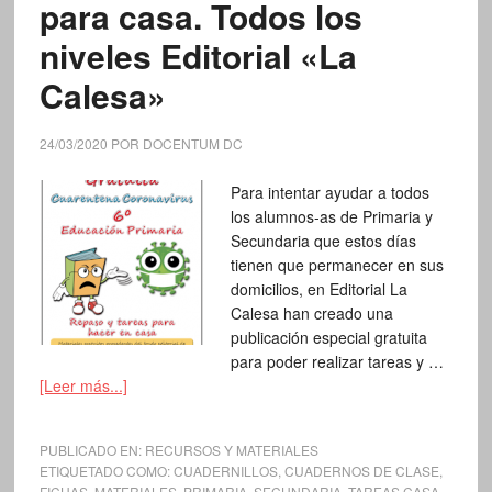
para casa. Todos los
niveles Editorial «La
Calesa»
24/03/2020
POR
DOCENTUM DC
Para intentar ayudar a todos
los alumnos-as de Primaria y
Secundaria que estos días
tienen que permanecer en sus
domicilios, en Editorial La
Calesa han creado una
publicación especial gratuita
para poder realizar tareas y …
[Leer más...]
PUBLICADO EN:
RECURSOS Y MATERIALES
ETIQUETADO COMO:
CUADERNILLOS
,
CUADERNOS DE CLASE
,
FICHAS
,
MATERIALES
,
PRIMARIA
,
SECUNDARIA
,
TAREAS CASA