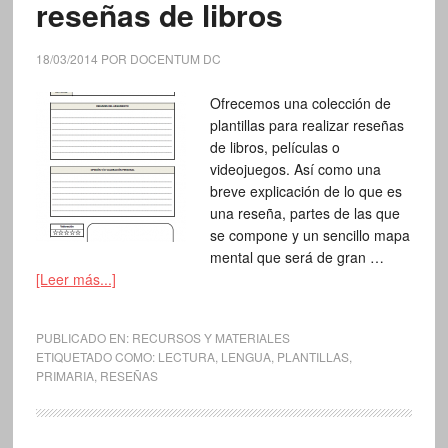
reseñas de libros
18/03/2014
POR
DOCENTUM DC
Ofrecemos una colección de
plantillas para realizar reseñas
de libros, películas o
videojuegos. Así como una
breve explicación de lo que es
una reseña, partes de las que
se compone y un sencillo mapa
mental que será de gran …
[Leer más...]
PUBLICADO EN:
RECURSOS Y MATERIALES
ETIQUETADO COMO:
LECTURA
,
LENGUA
,
PLANTILLAS
,
PRIMARIA
,
RESEÑAS