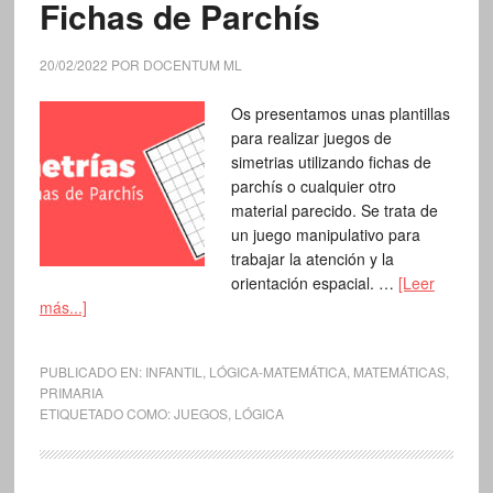
Fichas de Parchís
20/02/2022
POR
DOCENTUM ML
Os presentamos unas plantillas
para realizar juegos de
simetrias utilizando fichas de
parchís o cualquier otro
material parecido. Se trata de
un juego manipulativo para
trabajar la atención y la
orientación espacial. …
[Leer
más...]
PUBLICADO EN:
INFANTIL
,
LÓGICA-MATEMÁTICA
,
MATEMÁTICAS
,
PRIMARIA
ETIQUETADO COMO:
JUEGOS
,
LÓGICA