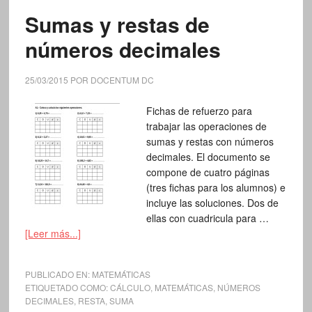
Sumas y restas de
números decimales
25/03/2015
POR
DOCENTUM DC
Fichas de refuerzo para
trabajar las operaciones de
sumas y restas con números
decimales. El documento se
compone de cuatro páginas
(tres fichas para los alumnos) e
incluye las soluciones. Dos de
ellas con cuadricula para …
[Leer más...]
PUBLICADO EN:
MATEMÁTICAS
ETIQUETADO COMO:
CÁLCULO
,
MATEMÁTICAS
,
NÚMEROS
DECIMALES
,
RESTA
,
SUMA