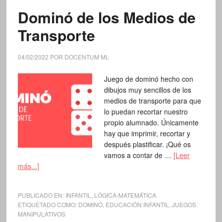
Dominó de los Medios de
Transporte
04/02/2022
POR
DOCENTUM ML
Juego de dominó hecho con
dibujos muy sencillos de los
medios de transporte para que
lo puedan recortar nuestro
propio alumnado. Únicamente
hay que imprimir, recortar y
después plastificar. ¡Qué os
vamos a contar de …
[Leer
más...]
PUBLICADO EN:
INFANTIL
,
LÓGICA-MATEMÁTICA
ETIQUETADO COMO:
DOMINÓ
,
EDUCACIÓN INFANTIL
,
JUEGOS
MANIPULATIVOS