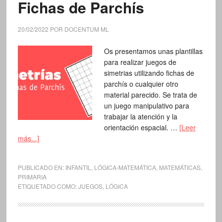
Fichas de Parchís
20/02/2022
POR
DOCENTUM ML
Os presentamos unas plantillas
para realizar juegos de
simetrias utilizando fichas de
parchís o cualquier otro
material parecido. Se trata de
un juego manipulativo para
trabajar la atención y la
orientación espacial. …
[Leer
más...]
PUBLICADO EN:
INFANTIL
,
LÓGICA-MATEMÁTICA
,
MATEMÁTICAS
,
PRIMARIA
ETIQUETADO COMO:
JUEGOS
,
LÓGICA