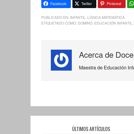
Facebook
Twitter
Pinterest
PUBLICADO EN:
INFANTIL
,
LÓGICA-MATEMÁTICA
ETIQUETADO COMO:
DOMINÓ
,
EDUCACIÓN INFANTIL
Acerca de
Doce
Maestra de Educación Infan
ÚLTIMOS ARTÍCULOS