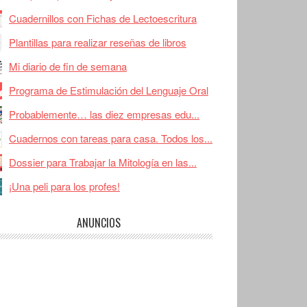
Cuadernillos con Fichas de Lectoescritura
Plantillas para realizar reseñas de libros
Mi diario de fin de semana
Programa de Estimulación del Lenguaje Oral
Probablemente… las diez empresas edu...
Cuadernos con tareas para casa. Todos los...
Dossier para Trabajar la Mitología en las...
¡Una peli para los profes!
ANUNCIOS