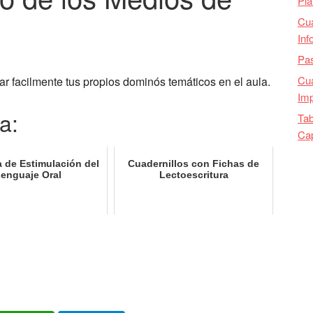
Pla
Cu
Inf
Pas
Cua
r facilmente tus propios dominós temáticos en el aula.
Imp
a:
Tab
Ca
 de Estimulación del
Cuadernillos con Fichas de
enguaje Oral
Lectoescritura