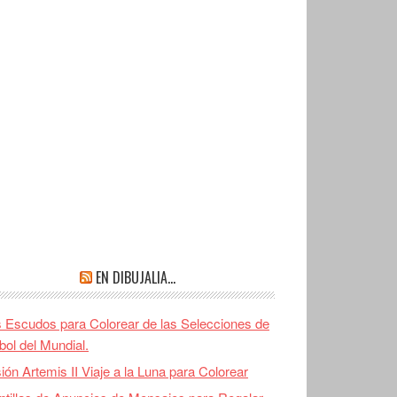
EN DIBUJALIA…
 Escudos para Colorear de las Selecciones de
bol del Mundial.
ión Artemis II Viaje a la Luna para Colorear