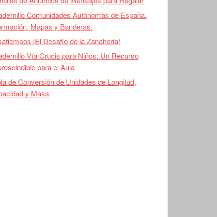
ntillas de Anuncios de Mensajes para Regalar
adernillo Comunidades Autónomas de España.
ormación, Mapas y Banderas.
atiempos ¡El Desafio de la Zanahoria!
dernillo Vía Crucis para Niños: Un Recurso
rescindible para el Aula
la de Conversión de Unidades de Longitud,
pacidad y Masa