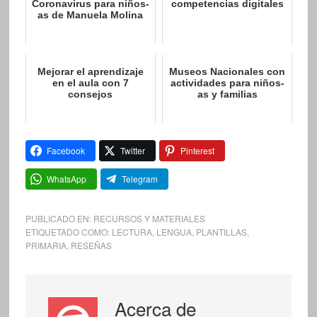
Coronavirus para niños-
competencias digitales
as de Manuela Molina
Mejorar el aprendizaje
Museos Nacionales con
en el aula con 7
actividades para niños-
consejos
as y familias
Facebook
Twitter
Pinterest
WhatsApp
Telegram
PUBLICADO EN:
RECURSOS Y MATERIALES
ETIQUETADO COMO:
LECTURA
,
LENGUA
,
PLANTILLAS
,
PRIMARIA
,
RESEÑAS
Acerca de