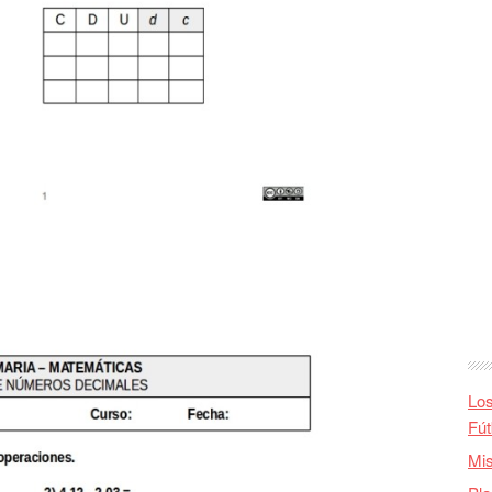
Los
Fút
Mis