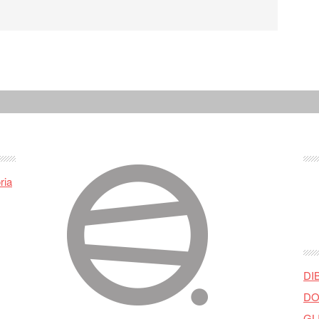
ria
DI
DO
GL