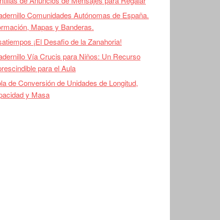
ntillas de Anuncios de Mensajes para Regalar
adernillo Comunidades Autónomas de España.
ormación, Mapas y Banderas.
atiempos ¡El Desafio de la Zanahoria!
dernillo Vía Crucis para Niños: Un Recurso
rescindible para el Aula
la de Conversión de Unidades de Longitud,
pacidad y Masa