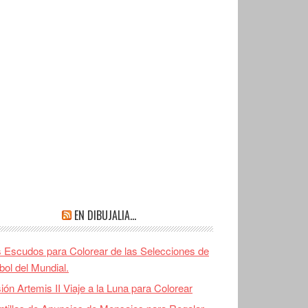
EN DIBUJALIA…
 Escudos para Colorear de las Selecciones de
bol del Mundial.
ión Artemis II Viaje a la Luna para Colorear