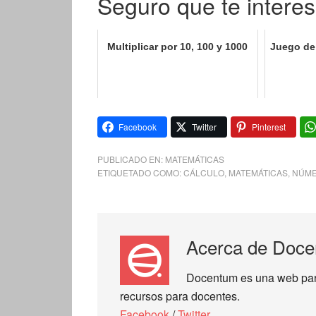
Seguro que te interes
Multiplicar por 10, 100 y 1000
Juego de
Facebook
Twitter
Pinterest
PUBLICADO EN:
MATEMÁTICAS
ETIQUETADO COMO:
CÁLCULO
,
MATEMÁTICAS
,
NÚME
Acerca de
Doce
Docentum es una web para 
recursos para docentes.
Facebook
/
Twitter