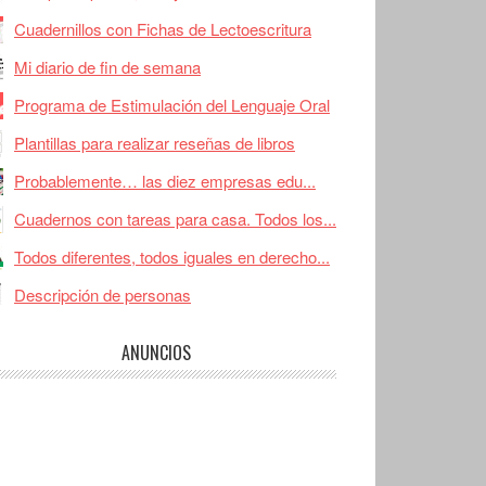
Cuadernillos con Fichas de Lectoescritura
Mi diario de fin de semana
Programa de Estimulación del Lenguaje Oral
Plantillas para realizar reseñas de libros
Probablemente… las diez empresas edu...
Cuadernos con tareas para casa. Todos los...
Todos diferentes, todos iguales en derecho...
Descripción de personas
ANUNCIOS