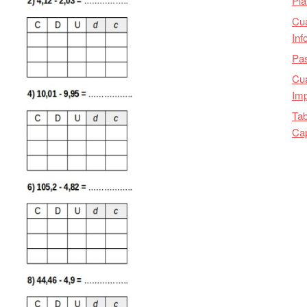
Pla
Cu
Inf
Pas
Cua
Imp
Tab
Ca