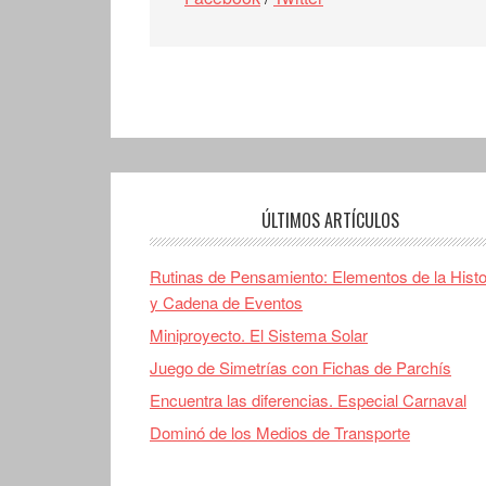
ÚLTIMOS ARTÍCULOS
Rutinas de Pensamiento: Elementos de la Histo
y Cadena de Eventos
Miniproyecto. El Sistema Solar
Juego de Simetrías con Fichas de Parchís
Encuentra las diferencias. Especial Carnaval
Dominó de los Medios de Transporte