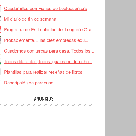
Cuadernillos con Fichas de Lectoescritura
Mi diario de fin de semana
Programa de Estimulación del Lenguaje Oral
Probablemente… las diez empresas edu...
Cuadernos con tareas para casa. Todos los...
Todos diferentes, todos iguales en derecho...
Plantillas para realizar reseñas de libros
Descripción de personas
ANUNCIOS