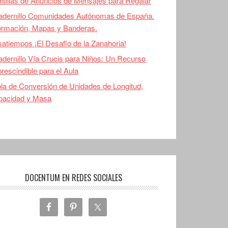
ntillas de Anuncios de Mensajes para Regalar
adernillo Comunidades Autónomas de España.
ormación, Mapas y Banderas.
atiempos ¡El Desafio de la Zanahoria!
dernillo Vía Crucis para Niños: Un Recurso
rescindible para el Aula
la de Conversión de Unidades de Longitud,
pacidad y Masa
DOCENTUM EN REDES SOCIALES