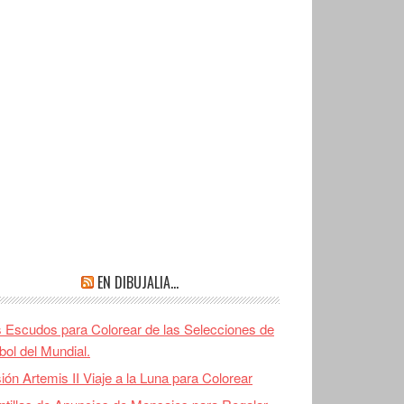
EN DIBUJALIA…
 Escudos para Colorear de las Selecciones de
bol del Mundial.
ión Artemis II Viaje a la Luna para Colorear