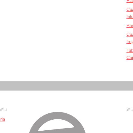
Pla
Cu
Inf
Pas
Cua
Imp
Tab
Ca
ria