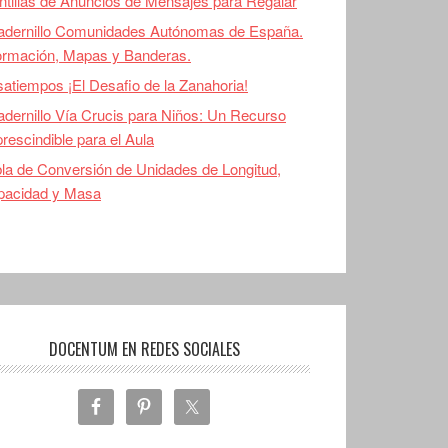
ntillas de Anuncios de Mensajes para Regalar
adernillo Comunidades Autónomas de España.
ormación, Mapas y Banderas.
atiempos ¡El Desafio de la Zanahoria!
dernillo Vía Crucis para Niños: Un Recurso
rescindible para el Aula
la de Conversión de Unidades de Longitud,
pacidad y Masa
DOCENTUM EN REDES SOCIALES