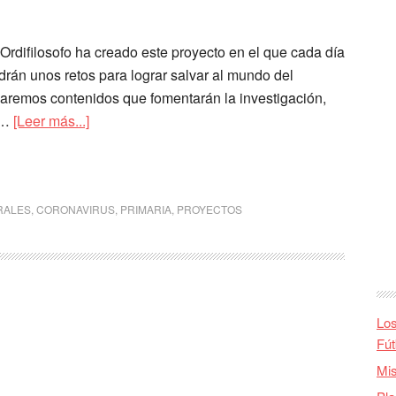
rdifilosofo ha creado este proyecto en el que cada día
drán unos retos para lograr salvar al mundo del
aremos contenidos que fomentarán la investigación,
 …
[Leer más...]
RALES
,
CORONAVIRUS
,
PRIMARIA
,
PROYECTOS
Los
Fút
Mis