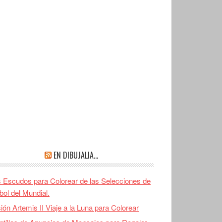
EN DIBUJALIA…
 Escudos para Colorear de las Selecciones de
bol del Mundial.
ión Artemis II Viaje a la Luna para Colorear