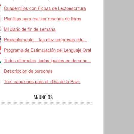
Cuadernillos con Fichas de Lectoescritura
Plantillas para realizar reseñas de libros
Mi diario de fin de semana
Probablemente… las diez empresas edu...
Programa de Estimulación del Lenguaje Oral
Todos diferentes, todos iguales en derecho...
Descripción de personas
Tres canciones para el «Día de la Paz»
ANUNCIOS