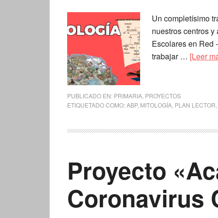
Un completísimo tr
nuestros centros y
Escolares en Red -
trabajar …
[Leer má
PUBLICADO EN:
PRIMARIA
,
PROYECTOS
ETIQUETADO COMO:
ABP
,
MITOLOGÍA
,
PLAN LECTOR
Proyecto «Ac
Coronavirus 