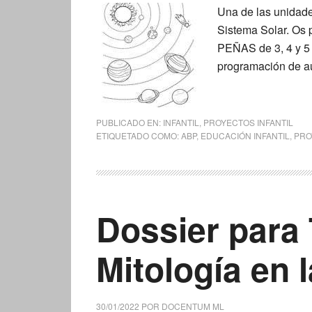
Una de las unidades
Sistema Solar. Os 
PEÑAS de 3, 4 y 5 
programación de 
PUBLICADO EN:
INFANTIL
,
PROYECTOS INFANTIL
ETIQUETADO COMO:
ABP
,
EDUCACIÓN INFANTIL
,
PRO
Dossier para 
Mitología en 
30/01/2022
POR
DOCENTUM ML