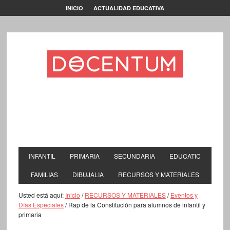
INICIO
ACTUALIDAD EDUCATIVA
INFANTIL
PRIMARIA
SECUNDARIA
EDUCATIC
FAMILIAS
DIBUJALIA
RECURSOS Y MATERIALES
Usted está aquí:
Inicio
/
RECURSOS Y MATERIALES
/
Eventos y
Días Especiales
/
Rap de la Constitución para alumnos de infantil y
primaria