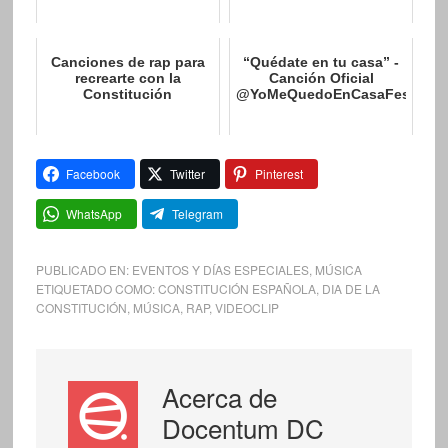
Canciones de rap para
“Quédate en tu casa” -
recrearte con la
Canción Oficial
Constitución
@YoMeQuedoEnCasaFestival
Facebook
Twitter
Pinterest
WhatsApp
Telegram
PUBLICADO EN:
EVENTOS Y DÍAS ESPECIALES
,
MÚSICA
ETIQUETADO COMO:
CONSTITUCIÓN ESPAÑOLA
,
DIA DE LA
CONSTITUCIÓN
,
MÚSICA
,
RAP
,
VIDEOCLIP
Acerca de
Docentum DC