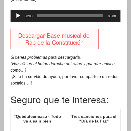
Reproductor
00:00
00:00
de
audio
Descargar Base musical del
Rap de la Constitución
Si tienes problemas para descargarla.
(Haz clic en el botón derecho del ratón y guardar enlace
como…)
¡¡Si te ha servido de ayuda, por favor compártelo en redes
sociales…!!
Seguro que te interesa:
#Quédateencasa · Todo
Tres canciones para el
va a salir bien
"Día de la Paz"