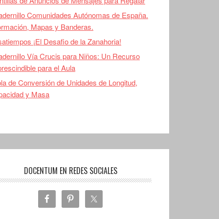
ntillas de Anuncios de Mensajes para Regalar
adernillo Comunidades Autónomas de España.
ormación, Mapas y Banderas.
atiempos ¡El Desafio de la Zanahoria!
dernillo Vía Crucis para Niños: Un Recurso
rescindible para el Aula
la de Conversión de Unidades de Longitud,
pacidad y Masa
DOCENTUM EN REDES SOCIALES