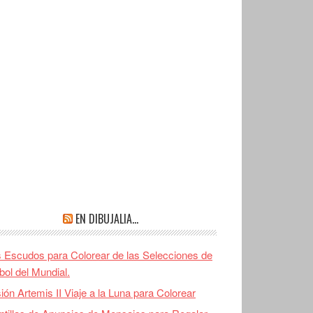
EN DIBUJALIA…
 Escudos para Colorear de las Selecciones de
bol del Mundial.
ión Artemis II Viaje a la Luna para Colorear