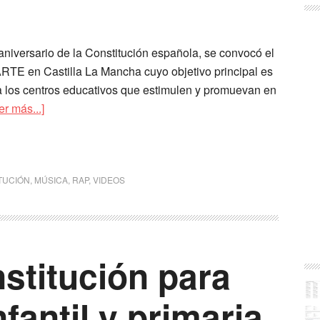
aniversario de la Constitución española, se convocó el
E en Castilla La Mancha cuyo objetivo principal es
a los centros educativos que estimulen y promuevan en
er más...]
ITUCIÓN
,
MÚSICA
,
RAP
,
VIDEOS
stitución para
fantil y primaria