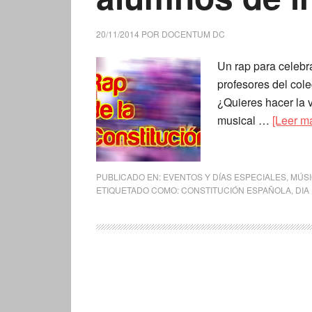
20/11/2014
POR
DOCENTUM DC
Un rap para celebra
profesores del col
¿Quieres hacer la v
musical …
[Leer má
PUBLICADO EN:
EVENTOS Y DÍAS ESPECIALES
,
MÚS
ETIQUETADO COMO:
CONSTITUCIÓN ESPAÑOLA
,
DIA