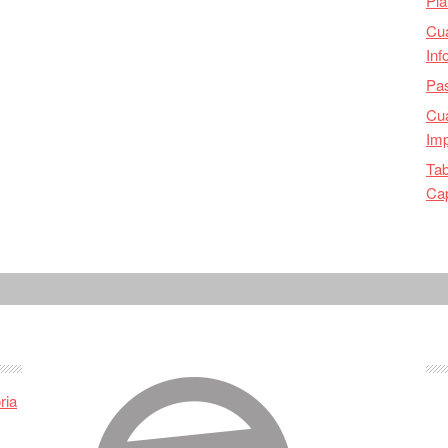
Pla
Cu
Inf
Pas
Cua
Imp
Tab
Ca
ria