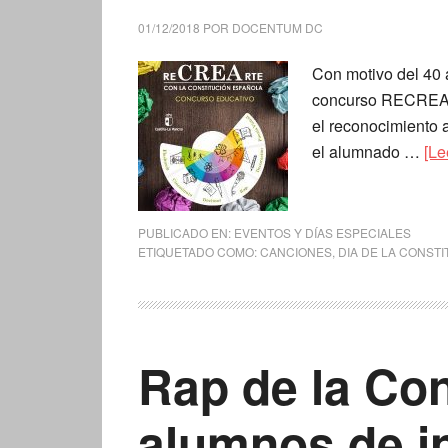
01/12/2018
POR
DOCENTUM DC
Con motivo del 40 
concurso RECREART
el reconocimiento 
el alumnado …
[Le
PUBLICADO EN:
EVENTOS Y DÍAS ESPECIALES
ETIQUETADO COMO:
CANCIONES
,
DIA DE LA CONST
Rap de la Con
alumnos de in