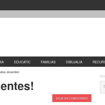
IA
EDUCATIC
FAMILIAS
DIBUJALIA
RECURS
udos, docentes!
centes!
DEJA UN COMENTARIO