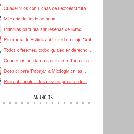
Cuadernillos con Fichas de Lectoescritura
Mi diario de fin de semana
Plantillas para realizar reseñas de libros
Programa de Estimulación del Lenguaje Oral
Todos diferentes, todos iguales en derecho...
Cuadernos con tareas para casa. Todos los...
Dossier para Trabajar la Mitología en las...
Probablemente… las diez empresas edu...
ANUNCIOS