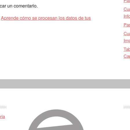
Pla
car un comentario.
Cu
Inf
.
Aprende cómo se procesan los datos de tus
Pas
Cua
Imp
Tab
Ca
ria