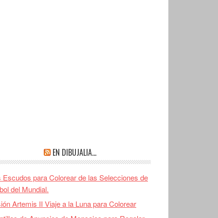
EN DIBUJALIA…
 Escudos para Colorear de las Selecciones de
bol del Mundial.
ión Artemis II Viaje a la Luna para Colorear