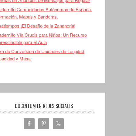
ntillas de Anuncios de Mensajes para Regalar
adernillo Comunidades Autónomas de España.
ormación, Mapas y Banderas.
atiempos ¡El Desafio de la Zanahoria!
dernillo Vía Crucis para Niños: Un Recurso
rescindible para el Aula
la de Conversión de Unidades de Longitud,
pacidad y Masa
DOCENTUM EN REDES SOCIALES