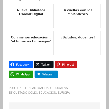
Nueva Biblioteca
A vueltas con los
Escolar Digital
finlandeses
Con menos educación...
¡Saludos, docentes!
"el futuro es Eurovegas"
Facebook
Twitter
Pinterest
WhatsApp
Telegram
PUBLICADO EN:
ACTUALIDAD EDUCATIVA
ETIQUETADO COMO:
EDUCACIÓN
,
EUROPA