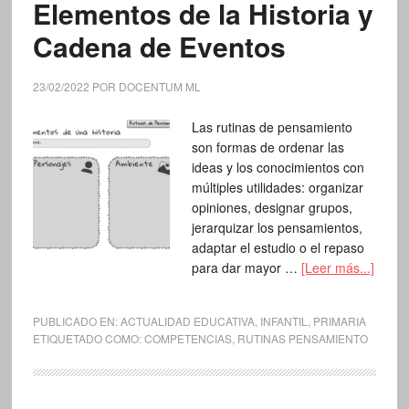
Elementos de la Historia y
Cadena de Eventos
23/02/2022
POR
DOCENTUM ML
Las rutinas de pensamiento
son formas de ordenar las
ideas y los conocimientos con
múltiples utilidades: organizar
opiniones, designar grupos,
jerarquizar los pensamientos,
adaptar el estudio o el repaso
para dar mayor …
[Leer más...]
PUBLICADO EN:
ACTUALIDAD EDUCATIVA
,
INFANTIL
,
PRIMARIA
ETIQUETADO COMO:
COMPETENCIAS
,
RUTINAS PENSAMIENTO