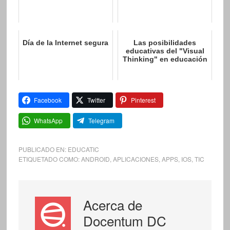
Día de la Internet segura
Las posibilidades
educativas del "Visual
Thinking" en educación
Facebook
Twitter
Pinterest
WhatsApp
Telegram
PUBLICADO EN:
EDUCATIC
ETIQUETADO COMO:
ANDROID
,
APLICACIONES
,
APPS
,
IOS
,
TIC
Acerca de
Docentum DC