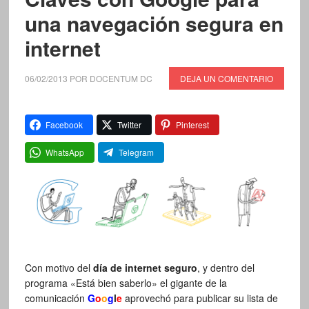
una navegación segura en
internet
06/02/2013
POR
DOCENTUM DC
DEJA UN COMENTARIO
Facebook
Twitter
Pinterest
WhatsApp
Telegram
Con motivo del
día de internet seguro
, y dentro del
programa «Está bien saberlo» el gigante de la
comunicación
G
o
o
g
l
e
aprovechó para publicar su lista de