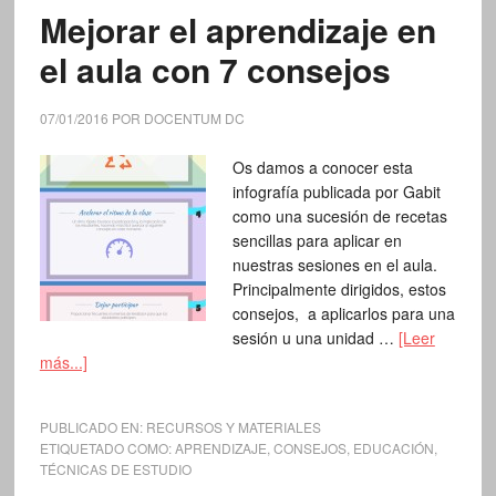
Mejorar el aprendizaje en
el aula con 7 consejos
07/01/2016
POR
DOCENTUM DC
Os damos a conocer esta
infografía publicada por Gabit
como una sucesión de recetas
sencillas para aplicar en
nuestras sesiones en el aula.
Principalmente dirigidos, estos
consejos, a aplicarlos para una
sesión u una unidad …
[Leer
más...]
PUBLICADO EN:
RECURSOS Y MATERIALES
ETIQUETADO COMO:
APRENDIZAJE
,
CONSEJOS
,
EDUCACIÓN
,
TÉCNICAS DE ESTUDIO