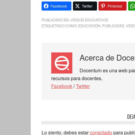
Facebook
Twitter
Pinterest
PUBLICADO EN:
VIDEOS EDUCATIVOS
ETIQUETADO COMO:
EDUCACIÓN
,
PUBLICIDAD
,
VIDE
Acerca de
Doce
Docentum es una web para 
recursos para docentes.
Facebook
/
Twitter
DEJ
Lo siento, debes estar
conectado
para publi