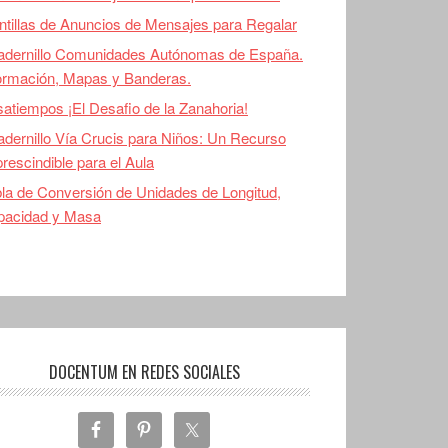
ntillas de Anuncios de Mensajes para Regalar
adernillo Comunidades Autónomas de España.
ormación, Mapas y Banderas.
atiempos ¡El Desafio de la Zanahoria!
dernillo Vía Crucis para Niños: Un Recurso
rescindible para el Aula
la de Conversión de Unidades de Longitud,
pacidad y Masa
DOCENTUM EN REDES SOCIALES