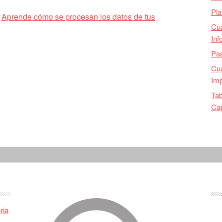
Pla
.
Aprende cómo se procesan los datos de tus
Cu
Inf
Pas
Cua
Imp
Tab
Ca
ria