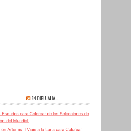
EN DIBUJALIA…
 Escudos para Colorear de las Selecciones de
bol del Mundial.
ión Artemis II Viaje a la Luna para Colorear