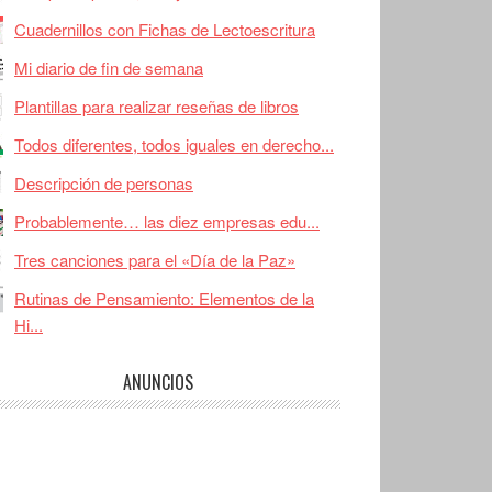
Cuadernillos con Fichas de Lectoescritura
Mi diario de fin de semana
Plantillas para realizar reseñas de libros
Todos diferentes, todos iguales en derecho...
Descripción de personas
Probablemente… las diez empresas edu...
Tres canciones para el «Día de la Paz»
Rutinas de Pensamiento: Elementos de la
Hi...
ANUNCIOS